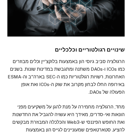
שינויים רגולטוריים וכלכליים
הרגולציה סביב גיוסי הון באמצעות בלוקצ'יין וכלים מבוזרים
כמו ICOs ו-DAOs משתנה ומתגבשת במדינות שונות. בשנים
האחרונות, רשויות רגולטוריות כמו ה-SEC בארה"ב וה-ESMA
באירופה החלו לבחון מקרוב את שוק ה-ICOs ואת אופן
הפעולה של DAOs.
מחד, הרגולציה מחמירה על מנת להגן על משקיעים מפני
הונאות ואי-סדרים, מאידך היא עשויה להגביל את החדשנות
ואת החופש הפיננסי ש-Web3 והכלכלה המבוזרת מבקשים
להציע. סטארטאפים שמעוניינים לגייס הון באמצעות