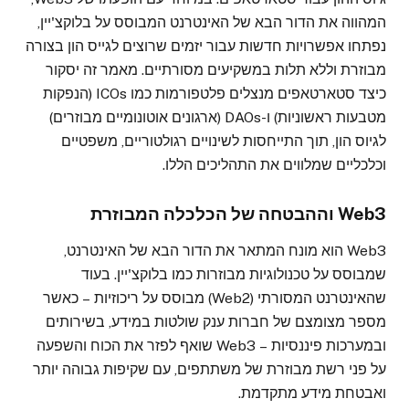
המהווה את הדור הבא של האינטרנט המבוסס על בלוקצ'יין,
נפתחו אפשרויות חדשות עבור יזמים שרוצים לגייס הון בצורה
מבוזרת וללא תלות במשקיעים מסורתיים. מאמר זה יסקור
כיצד סטארטאפים מנצלים פלטפורמות כמו ICOs (הנפקות
מטבעות ראשוניות) ו-DAOs (ארגונים אוטונומיים מבוזרים)
לגיוס הון, תוך התייחסות לשינויים רגולטוריים, משפטיים
וכלכליים שמלווים את התהליכים הללו.
Web3 וההבטחה של הכלכלה המבוזרת
Web3 הוא מונח המתאר את הדור הבא של האינטרנט,
שמבוסס על טכנולוגיות מבוזרות כמו בלוקצ'יין. בעוד
שהאינטרנט המסורתי (Web2) מבוסס על ריכוזיות – כאשר
מספר מצומצם של חברות ענק שולטות במידע, בשירותים
ובמערכות פיננסיות – Web3 שואף לפזר את הכוח והשפעה
על פני רשת מבוזרת של משתתפים, עם שקיפות גבוהה יותר
ואבטחת מידע מתקדמת.