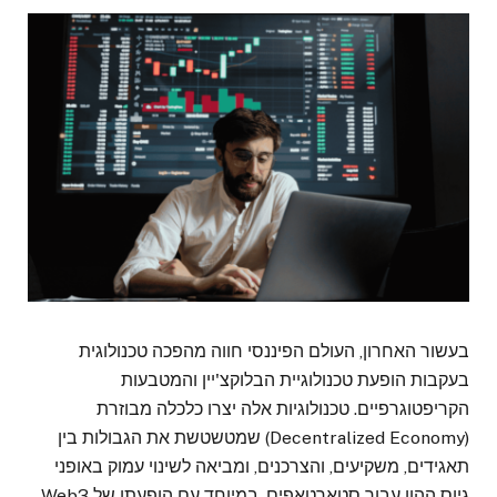
בעשור האחרון, העולם הפיננסי חווה מהפכה טכנולוגית
בעקבות הופעת טכנולוגיית הבלוקצ'יין והמטבעות
הקריפטוגרפיים. טכנולוגיות אלה יצרו כלכלה מבוזרת
(Decentralized Economy) שמטשטשת את הגבולות בין
תאגידים, משקיעים, והצרכנים, ומביאה לשינוי עמוק באופני
גיוס ההון עבור סטארטאפים. במיוחד עם הופעתו של Web3,