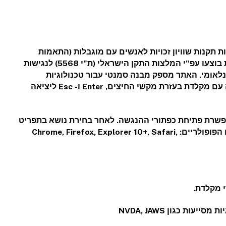
אפשר, בדרישות תקנות שוויון זכויות לאנשים עם מוגבלות (התאמות
נגישות לשירות), התשע"ג 2013. התאמות הנגישות בוצעו עפ"י המלצות התקן הישראלי (ת"י 5568) לנגישות
אינטרנט ברמת AA ומסמך WCAG2.0 הבינלאומי. האתר מספק מבנה סמנטי עבור טכנולוגיות
מסייעות ותמיכה בדפוס השימוש המקובל להפעלה עם מקלדת בעזרת מקשי החיצים, Enter ו- Esc ליציאה
פשרת פתיחת כפתורי ההנגשה. לאחר בחירת נושא בתפריט
יש להמתין לטעינת הדף. התוכנה פועלת בדפדפנים הפופולריים: Chrome, Firefox, Explorer 10+, Safari,
י מקלדת.
ת כגון NVDA, JAWS