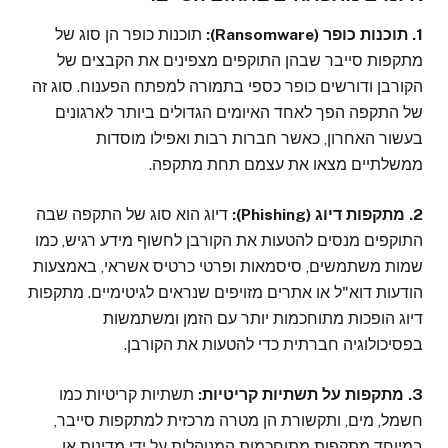
1. תוכנות כופר (Ransomware):
תוכנות כופר הן סוג של
מתקפות סייבר שבהן התוקפים מצפינים את הקבצים של
הקורבן ודורשים כופר כספי בתמורה למפתח הפענוח. סוג זה
של התקפה הפך לאחד האיומים הגדולים ביותר לארגונים
בעשור האחרון, כאשר חברות רבות ואפילו מוסדות
ממשלתיים מצאו את עצמם תחת מתקפה.
2. מתקפות דיוג (Phishing):
דיוג הוא סוג של התקפה שבה
התוקפים מנסים להטעות את הקורבן לחשוף מידע רגיש, כמו
שמות משתמשים, סיסמאות ופרטי כרטיס אשראי, באמצעות
הודעות דוא"ל או אתרים מזויפים שנראים לגיטימיים. מתקפות
דיוג הופכות מתוחכמות יותר עם הזמן ומשתמשות
בפסיכולוגיה חברתית כדי להטעות את הקורבן.
3. מתקפות על תשתיות קריטיות:
תשתיות קריטיות כמו
חשמל, מים, ותקשורת הן מטרה מרכזית למתקפות סייבר,
במיוחד מתקפות מתוחכמות המנוהלות על ידי מדינות או